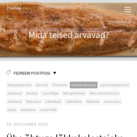
Esilehele
Mida teised arvavad?
FILTREERI POSTITUSI
Kõik postitused
elav tuli
Finnwerk
Gordon Ramsey
kala küpsetamine
kalalaud
Koržets
Lauri Räpp
lõhe grillimine
lõhe valmistamine
lõhelaud
lõkkealus
Lõkkekala
Lõkkelõhe
lõkketoit
minu tartu
paleo
seltskond
värske õhk
30. OKTOOBER 2019