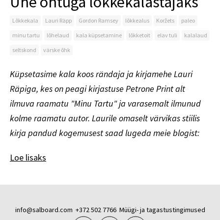
Ühe õhtuga lõkkekalastajaks
Lõkkekala
Lauri Räpp
Gordon Ramsey
lõkkealus
Koržets
paleo
minu tartu
lõhelaud
kala küpsetamine
lõkketoit
elav tuli
kalalaud
seltskond
värske õhk
Küpsetasime kala koos rändaja ja kirjamehe Lauri
Räpiga, kes on peagi kirjastuse Petrone Print alt
ilmuva raamatu "Minu Tartu" ja varasemalt ilmunud
kolme raamatu autor. Laurile omaselt värvikas stiilis
kirja pandud kogemusest saad lugeda meie blogist:
Loe lisaks
info@salboard.com
+372 502 7766
Müügi- ja tagastustingimused