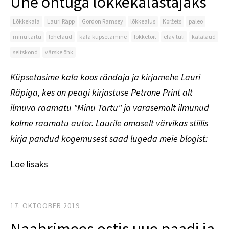
Ühe õhtuga lõkkekalastajaks
Lõkkekala
Lauri Räpp
Gordon Ramsey
lõkkealus
Koržets
paleo
minu tartu
lõhelaud
kala küpsetamine
lõkketoit
elav tuli
kalalaud
seltskond
värske õhk
Küpsetasime kala koos rändaja ja kirjamehe Lauri
Räpiga, kes on peagi kirjastuse Petrone Print alt
ilmuva raamatu "Minu Tartu" ja varasemalt ilmunud
kolme raamatu autor. Laurile omaselt värvikas stiilis
kirja pandud kogemusest saad lugeda meie blogist:
Loe lisaks
17. OKTOOBER 2019