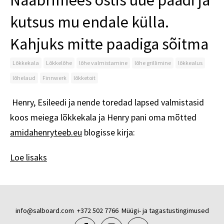
Naabrimees ostis uue paadi ja
kutsus mu endale külla.
Kahjuks mitte paadiga sõitma
Lõkkekala
Lõkkelõhe
lõhe valmistamine
lõhe grillimine
lõkkealus
lõhelaud
Finnwerk
lõkketoit
Henry, Esileedi ja nende toredad lapsed valmistasid
koos meiega lõkkekala ja Henry pani oma mõtted
amidahenryteeb.eu
blogisse kirja:
Loe lisaks
info@salboard.com
+372 502 7766
Müügi- ja tagastustingimused