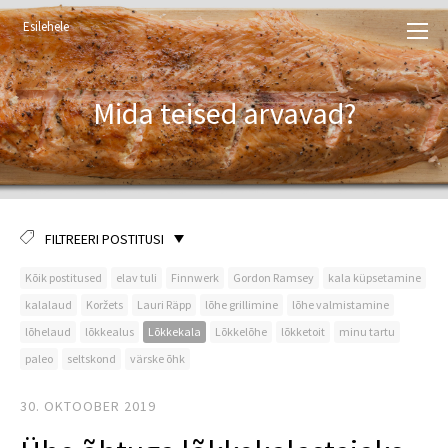
Esilehele
Mida teised arvavad?
FILTREERI POSTITUSI
Kõik postitused
elav tuli
Finnwerk
Gordon Ramsey
kala küpsetamine
kalalaud
Koržets
Lauri Räpp
lõhe grillimine
lõhe valmistamine
lõhelaud
lõkkealus
Lõkkekala
Lõkkelõhe
lõkketoit
minu tartu
paleo
seltskond
värske õhk
30. OKTOOBER 2019